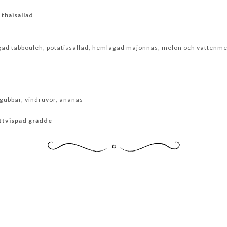
thaisallad
agad tabbouleh, potatissallad, hemlagad majonnäs, melon och vattenm
gubbar, vindruvor, ananas
ättvispad grädde