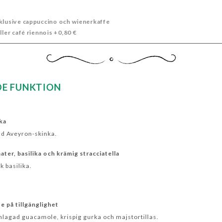
xklusive cappuccino och wienerkaffe
ller café riennois +0,80 €
E FUNKTION
ka
ad Aveyron-skinka.
ter, basilika och krämig stracciatella
k basilika.
 på tillgänglighet
mlagad guacamole, krispig gurka och majstortillas.