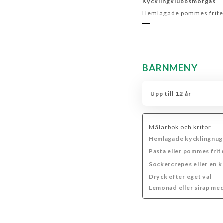
Kycklingklubbsmörgås
Hemlagade pommes frites,
BARNMENY
Upp till 12 år
Målarbok och kritor
Hemlagade kycklingnugge
Pasta eller pommes fri
Sockercrepes eller en ku
Dryck efter eget val
Lemonad eller sirap med 