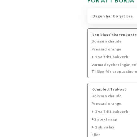
FÖR ATT BÖRJA
KALLA DRYCKER
ORGANISK JUICE FRÅN EX
Dagen har börjat bra
SPRITZ
GINS
WHISKEY & BOURBONS
ALKOHOLFRIA COCKTAILS
HETA COCKTAILS
Den klassiska frukost
Boisson chaude
RÖDA VINER
VÅRA BUBBLAR
VARMA DR
Pressad orange
+ 1 valfritt bakverk
Varma drycker ingår, e
Tillägg för cappuccino e
Komplett frukost
Boisson chaude
Pressad orange
+ 1 valfritt bakverk
+2 stekta ägg
+ 1 skiva lax
Eller