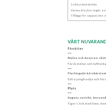
1 skiva lantskinka
Varma drycker ingår, e
Tillägg för cappuccino e
VÅRT NUVARAND
Förrätter
Melon och Aveyron-skin
Färsk melon och lufttork
Flerfärgade körsbärstoma
Extra jungfruolja och färs
Plats
Dagens ceviche, beroende
Tiger's lick med lime, he