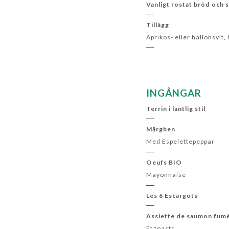
Vanligt rostat bröd och 
Tillägg
Aprikos- eller hallonsylt
INGÅNGAR
Terrin i lantlig stil
Märgben
Med Espelettepeppar
Oeufs BIO
Mayonnaise
Les 6 Escargots
Assiette de saumon fum
Et toasts