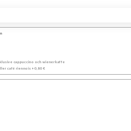
TRAKTORN
HAPPY HOUR
ATT DELA FÖR APERITÖREN
ÖL
aptitre
COCKTAILS SIGNATURE
COCKTAILS MED ALKOHOL
VÅRA ANDAR
VATTEN OCH LIKÖR
VITA VINS
ROSEVIN
en
YCK
xklusive cappuccino och wienerkaffe
ller café riennois +0,80 €