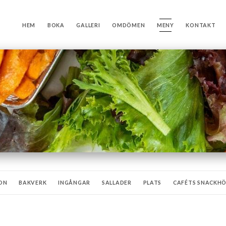
HEM
BOKA
GALLERI
OMDÖMEN
MENY
KONTAKT
ON
BAKVERK
INGÅNGAR
SALLADER
PLATS
CAFÉTS SNACKH
FTERRÄTTER
HEMGJORDA CRÊPES
GASS & SORBETER
MINERALVAT