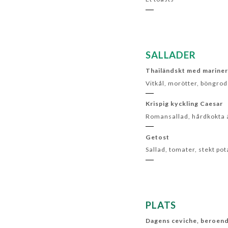
SALLADER
Thailändskt med marinera
Vitkål, morötter, böngrod
Krispig kyckling Caesar
Romansallad, hårdkokta 
Getost
Sallad, tomater, stekt po
PLATS
Dagens ceviche, beroende