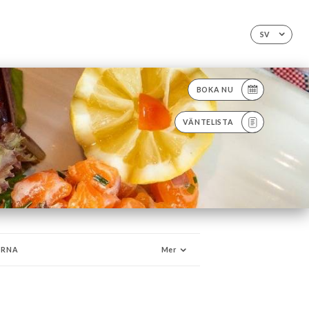
SV
BOKA NU
VÄNTELISTA
ÖRNA
Mer
TEN