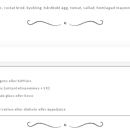
 rostat bröd, kyckling, hårdkokt ägg, tomat, sallad, hemlagad majon
ts eller bifffärs
tes [sötpotatispommes +1 €]
la glass eller keso
vatten eller diabolo eller äppeljuice