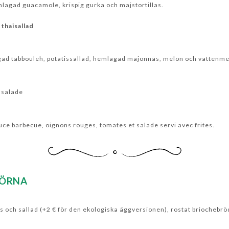
mlagad guacamole, krispig gurka och majstortillas.
thaisallad
agad tabbouleh, potatissallad, hemlagad majonnäs, melon och vattenm
, salade
uce barbecue, oignons rouges, tomates et salade servi avec frites.
HÖRNA
och sallad (+2 € för den ekologiska äggversionen), rostat briochebröd