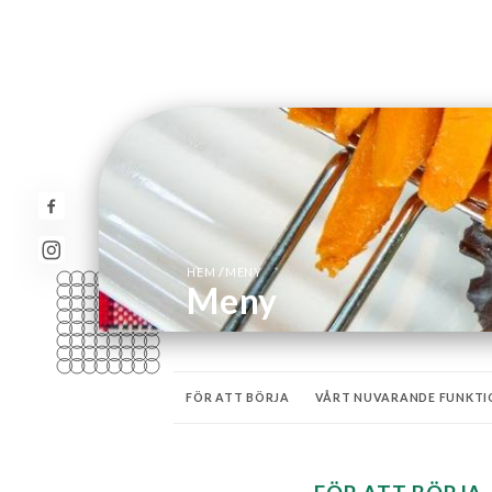
/
HEM
MENY
Meny
FÖR ATT BÖRJA
VÅRT NUVARANDE FUNKTI
BARNMENY
OSTAR
VÅRA HEMGJORDA E