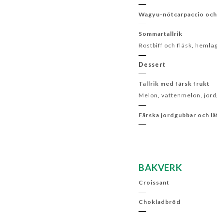
Wagyu-nötcarpaccio och 
Sommartallrik
Rostbiff och fläsk, heml
Dessert
Tallrik med färsk frukt
Melon, vattenmelon, jord
Färska jordgubbar och l
BAKVERK
Croissant
Chokladbröd