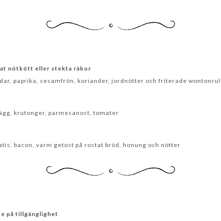
t nötkött eller stekta räkor
dar, paprika, sesamfrön, koriander, jordnötter och friterade wontonrul
ägg, krutonger, parmesanost, tomater
tatis, bacon, varm getost på rostat bröd, honung och nötter
 på tillgänglighet