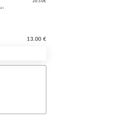
20.50€
näs
13.00 €