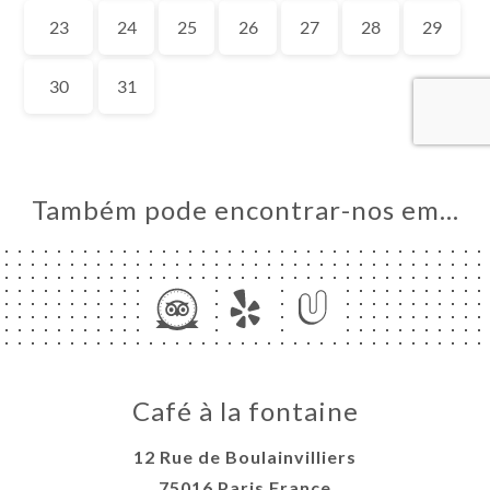
AL
RVAR
ERIA
IAÇÃO
NU
ACTO
Também pode encontrar-nos em…
Café à la fontaine
12 Rue de Boulainvilliers
75016 Paris France